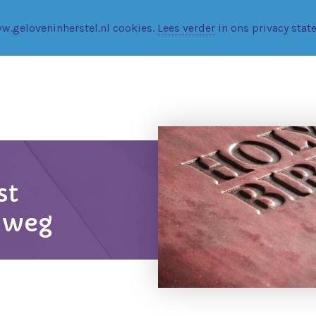
w.geloveninherstel.nl cookies.
Lees verder
in ons privacy stat
st
e weg