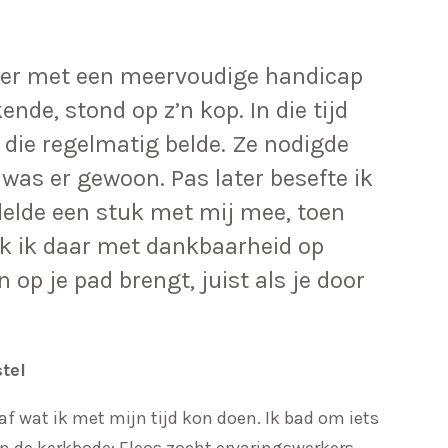
ter met een meervoudige handicap
ende, stond op z’n kop. In die tijd
 die regelmatig belde. Ze nodigde
n was er gewoon. Pas later besefte ik
delde een stuk met mij mee, toen
jk ik daar met dankbaarheid op
 op je pad brengt, juist als je door
tel
f wat ik met mijn tijd kon doen. Ik bad om iets
in de kerkbode: Eleos zocht ervaringswerkers.