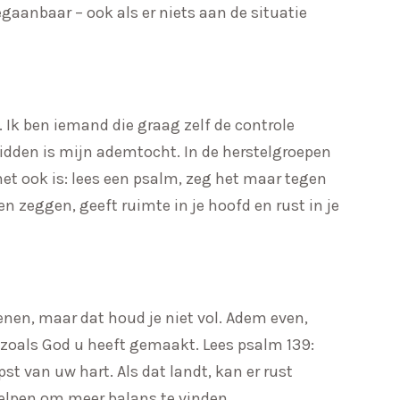
gaanbaar – ook als er niets aan de situatie
. Ik ben iemand die graag zelf de controle
 Bidden is mijn ademtocht. In de herstelgroepen
het ook is: lees een psalm, zeg het maar tegen
n zeggen, geeft ruimte in je hoofd en rust in je
enen, maar dat houd je niet vol. Adem even,
s zoals God u heeft gemaakt. Lees psalm 139:
pst van uw hart. Als dat landt, kan er rust
elpen om meer balans te vinden.