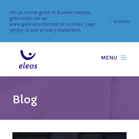
Om je online goed te kunnen helpen,
gebruiken we op
sluiten
www.geloveninherstel.nl cookies.
Lees
verder
in ons privacy statement.
MENU
Blog